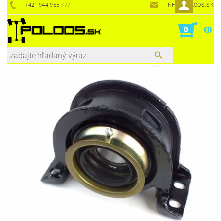
+421 944 955 777
INFO@POLOOS.SK
0
€0