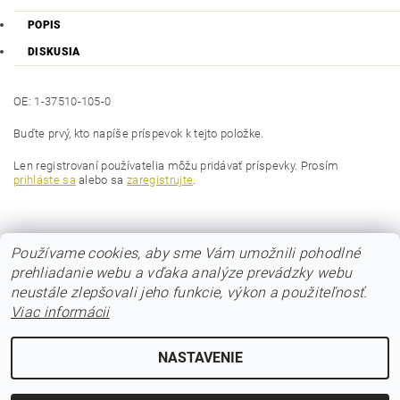
POPIS
DISKUSIA
OE: 1-37510-105-0
Buďte prvý, kto napíše príspevok k tejto položke.
Len registrovaní používatelia môžu pridávať príspevky. Prosím
prihláste sa
alebo sa
zaregistrujte
.
Používame cookies, aby sme Vám umožnili pohodlné
prehliadanie webu a vďaka analýze prevádzky webu
neustále zlepšovali jeho funkcie, výkon a použiteľnosť.
Viac informácii
© 2017 Poloos.sk
NASTAVENIE
Upraviť nastavenie cookies
2026 © POLOOS.sk, všetky práva vyhradené