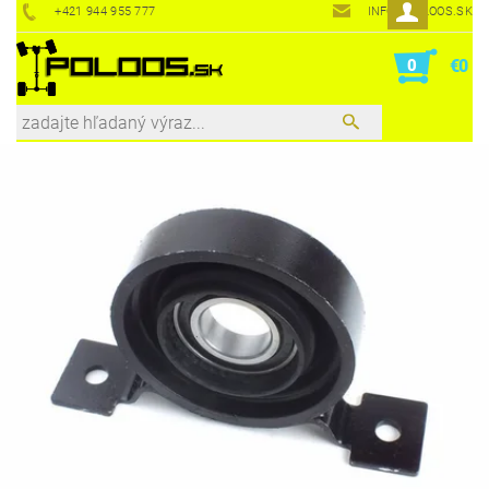
+421 944 955 777
INFO@POLOOS.SK
0
€0