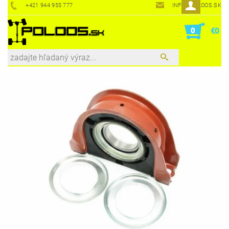
+421 944 955 777
INFO@POLOOS.SK
0
€0