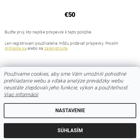
€50
Buďte prvý, kto napíše príspevok k tejto položke.
Len registrovaní používatelia môžu pridávať príspevky. Prosím
prihláste sa
alebo sa
zaregistrujte
.
Používame cookies, aby sme Vám umožnili pohodlné
prehliadanie webu a vďaka analýze prevádzky webu
neustále zlepšovali jeho funkcie, výkon a použiteľnosť.
Viac informácii
© 2017 Poloos.sk
NASTAVENIE
Upraviť nastavenie cookies
2026 © POLOOS.sk, všetky práva vyhradené
Vytvoril Shoptet
SÚHLASÍM