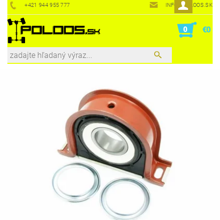
+421 944 955 777
INFO@POLOOS.SK
0
€0