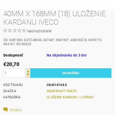
40MM X 168MM (18) ULOŽENIE
KARDANU IVECO
Neohodnotené
OE: 6381863, D47Z48000, 407487, 5687637, 4682902-B, 6455173,
994167, 93160223
Dostupnosť
Na objednávku do 3 dní
€20,70
KÓD TOVARU
CB4018168-E
ZNAČKA
DRIVESHAFT PARTS
KATEGÓRIA
ULOŽENIE KARDANU / LOŽISKO
Otázka