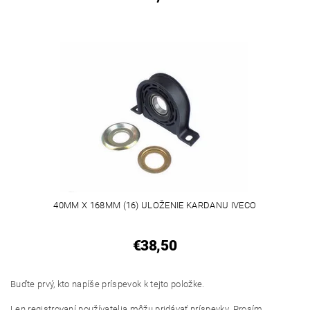
40MM X 168MM (16) ULOŽENIE KARDANU IVECO
€38,50
Buďte prvý, kto napíše príspevok k tejto položke.
Len registrovaní používatelia môžu pridávať príspevky. Prosím