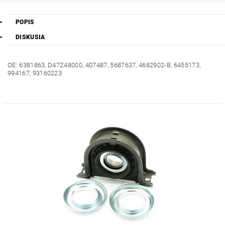
POPIS
DISKUSIA
OE: 6381863, D47Z48000, 407487, 5687637, 4682902-B, 6455173,
994167, 93160223