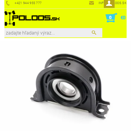
+421 944 955 777
INFO@POLOOS.SK
0
€0