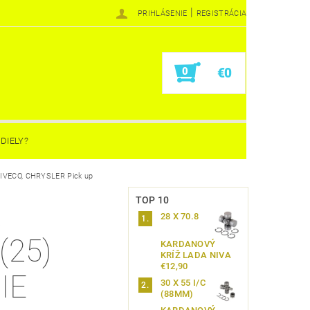
|
PRIHLÁSENIE
REGISTRÁCIA
0
€0
DIELY?
IVECO, CHRYSLER Pick up
TOP 10
X
28 X 70.8
(25)
KARDANOVÝ
KRÍŽ LADA NIVA
€12,90
IE
30 X 55 I/C
(88MM)