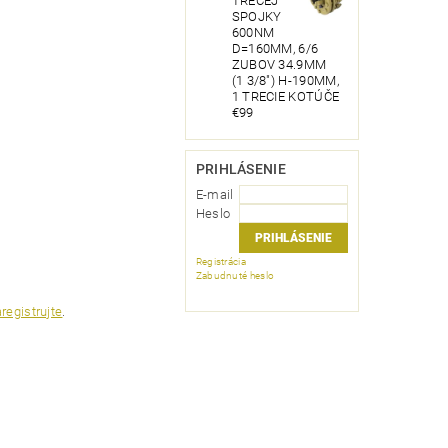
TRECEJ
SPOJKY
600NM
D=160MM, 6/6
ZUBOV 34.9MM
(1 3/8") H-190MM,
1 TRECIE KOTÚČE
€99
PRIHLÁSENIE
E-mail
Heslo
Registrácia
Zabudnuté heslo
registrujte
.