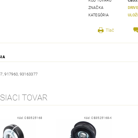
KÓD TOVARU
CB35
ZNAČKA
DRIV
KATEGÓRIA
ULOŽ
Tlač
SIA
7, 917960, 93163377
SIACI TOVAR
Kód:
CB3525168
Kód:
CB3525168-K