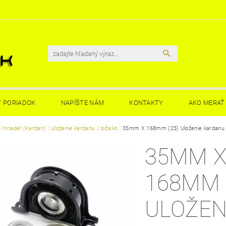
 PORIADOK
NAPÍŠTE NÁM
KONTAKTY
AKO MERAŤ 
í hriadeľ (Kardan)
Uloženie kardanu / ložisko
35mm X 168mm (25) Uloženie kardanu 
35MM 
168MM 
ULOŽEN