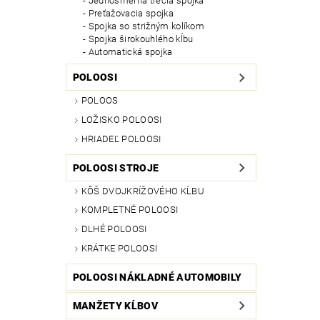
Jednosmerná trecia spojka
Preťažovacia spojka
Spojka so strižným kolíkom
Spojka širokouhlého kĺbu
Automatická spojka
POLOOSI
POLOOS
LOŽISKO POLOOSI
HRIADEĽ POLOOSI
POLOOSI STROJE
KÔŠ DVOJKRÍŽOVÉHO KĹBU
KOMPLETNÉ POLOOSI
DLHÉ POLOOSI
KRÁTKE POLOOSI
POLOOSI NÁKLADNÉ AUTOMOBILY
MANŽETY KĹBOV