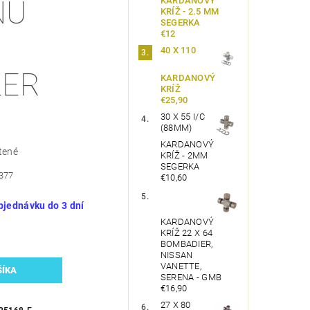
KARDANOVÝ
NU
KRÍŽ - 2.5 MM
SEGERKA
€12
40 X 110
LER
KARDANOVÝ
KRÍŽ
€25,90
P
30 X 55 I/C
(88MM)
KARDANOVÝ
tené
KRÍŽ - 2MM
SEGERKA
3377
€10,60
bjednávku do 3 dní
KARDANOVÝ
KRÍŽ 22 X 64
BOMBADIER,
NISSAN
VANETTE,
SERENA - GMB
€16,90
27 X 80