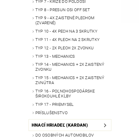
TYP 7 - KRÍŽE DO POLOOSÍ
TYP 8 - PRESUN OSI OFF SET
TYP 9 - 4X ZAISTENÉ PLECHOM
(ZVARENÉ)
TYP 10 - 4X PECH NA 3 SKRUTKY
TYP 11 - 4X PLECH NA 2 SKRUTKY
TYP 12 - 2X PLECH 2X ZVONKU
TYP 13 - MECHANICS
TYP 14 - MECHANICS + 2X ZAISTENÝ
ZVONKU
TYP 15 - MECHANICS + 2X ZAISTENÝ
ZVNÚTRA
TYP 16 - POĽNOHOSPODÁRSKE
ŠIROKOUHLÉ KĹBY
TYP 17 - PRIEMYSEL
PRÍSLUŠENSTVO
HNACÍ HRIADEĽ (KARDAN)
DO OSOBNÝCH AUTOMOBILOV