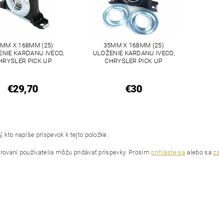
MM X 168MM (25)
35MM X 168MM (25)
NIE KARDANU IVECO,
ULOŽENIE KARDANU IVECO,
HRYSLER PICK UP
CHRYSLER PICK UP
€29,70
€30
, kto napíše príspevok k tejto položke.
trovaní používatelia môžu pridávať príspevky. Prosím
prihláste sa
alebo sa
za