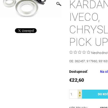
KARDA
IVECO,
CHRYS
PICK U
Neohodno
OE: 362457, 917960, 9316
Dostupnosť
Na o
€22,60