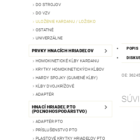
DO STROJOV
DO VZV
ULOŽENIE KARDANU / LOŽISKO
OSTATNÉ
UNIVERZÁLNE
POPIS
PRVKY HNACÍCH HRIADEĽOV
DISKU
HOMOKINETICKÉ KĹBY KARDANU
KRYTKY HOMOKINETICKÝCH KĹBOV
OE: 36245
HARDY SPOJKY (GUMENÉ KĹBY)
KĹBY DVOJKRÍŽOVÉ
ADAPTÉR
SÚVI
HNACÍ HRIADEĽ PTO
(POĽNOHOSPODÁRSTVO)
ADAPTÉR PTO
PRÍSLUŠENSTVO PTO
PLASTOVÉ KRYTKY HRIADEĽOV PTO