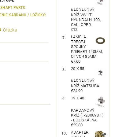
25168-E
ESHAFT PARTS
KARDANOVÝ
KRÍŽ VW LT,
ENIE KARDANU / LOŽISKO
HYUNDAI H-100,
GALLOPER
€12
Otázka
LAMELA
TRECEJ
SPOJKY
PRIEMER 140MM,
OTVOR 85MM
€7,60
20 X 55
KARDANOVÝ
KRÍŽ MATSUBA
€24,90
19 X 48
KARDANOVÝ
KRÍŽ (F-200698.1)
- LOŽISKÁ INA
€29,80
ADAPTÉR