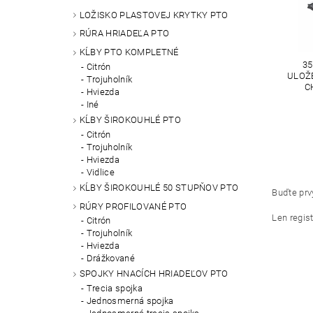
LOŽISKO PLASTOVEJ KRYTKY PTO
RÚRA HRIADEĽA PTO
KĹBY PTO KOMPLETNÉ
35
Citrón
ULOŽE
Trojuholník
C
Hviezda
Iné
KĹBY ŠIROKOUHLÉ PTO
Citrón
Trojuholník
Hviezda
Vidlice
KĹBY ŠIROKOUHLÉ 50 STUPŇOV PTO
Buďte prvý
RÚRY PROFILOVANÉ PTO
Len regis
Citrón
Trojuholník
Hviezda
Drážkované
SPOJKY HNACÍCH HRIADEĽOV PTO
Trecia spojka
Jednosmerná spojka