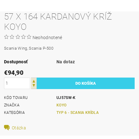
57 X 164 KARDANOVÝ KRÍŽ
KOYO
Neohodnotené
Scania Wing, Scania P-500
Dostupnosť
Na dotaz
€94,90
KÓD TOVARU
UJ57SW-K
ZNAČKA
KOYO
KATEGÓRIA
TYP 6 - SCANIA KRÍDLA
Otázka