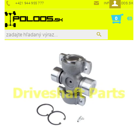
+421 944 955 777
INFO@POLOOS.SK
0
€0