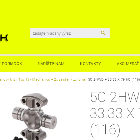
 PORIADOK
NAPÍŠTE NÁM
KONTAKTY
AKO MERAŤ 
anový kríž
Typ 15 - Mechanics + 2x zaistený zvnútra
5C 2HWD + 33.33 X 79 I/C (116)
5C 2HW
33.33 X 
(116)