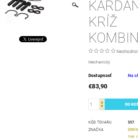
KARDA
KRÍŽ
KOMBI
Neohodno
Mechanický
Dostupnosť
Na o
€83,90
KÓD TOVARU
557
ZNAČKA
DRIV
TYP 