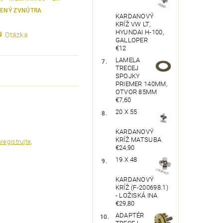
TENÝ ZVNÚTRA
KARDANOVÝ
KRÍŽ VW LT,
HYUNDAI H-100,
Otázka
GALLOPER
€12
LAMELA
TRECEJ
SPOJKY
PRIEMER 140MM,
OTVOR 85MM
€7,60
20 X 55
KARDANOVÝ
KRÍŽ MATSUBA
registrujte
.
€24,90
19 X 48
KARDANOVÝ
KRÍŽ (F-200698.1)
- LOŽISKÁ INA
€29,80
ADAPTÉR