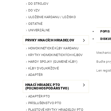
DO STROJOV
DO VZV
ULOŽENIE KARDANU / LOŽISKO
OSTATNÉ
UNIVERZÁLNE
POPIS
DISKU
PRVKY HNACÍCH HRIADEĽOV
HOMOKINETICKÉ KĹBY KARDANU
Mechani
KRYTKY HOMOKINETICKÝCH KĹBOV
HARDY SPOJKY (GUMENÉ KĹBY)
Buďte prvý
KĹBY DVOJKRÍŽOVÉ
Len regis
ADAPTÉR
HNACÍ HRIADEĽ PTO
(POĽNOHOSPODÁRSTVO)
ADAPTÉR PTO
PRÍSLUŠENSTVO PTO
PLASTOVÉ KRYTKY HRIADEĽOV PTO