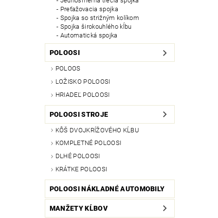
Jednosmerná trecia spojka
Preťažovacia spojka
Spojka so strižným kolíkom
Spojka širokouhlého kĺbu
Automatická spojka
POLOOSI
POLOOS
LOŽISKO POLOOSI
HRIADEĽ POLOOSI
POLOOSI STROJE
KÔŠ DVOJKRÍŽOVÉHO KĹBU
KOMPLETNÉ POLOOSI
DLHÉ POLOOSI
KRÁTKE POLOOSI
POLOOSI NÁKLADNÉ AUTOMOBILY
MANŽETY KĹBOV