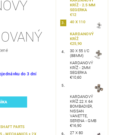
KARDANOVÝ
NOVÝ
KRÍŽ - 2.5 MM
SEGERKA
€12
40 X 110
NOVANÝ
KARDANOVÝ
KRÍŽ
€25,90
tené
30 X 55 I/C
(88MM)
KARDANOVÝ
KRÍŽ - 2MM
SEGERKA
bjednávku do 3 dní
€10,60
KARDANOVÝ
KRÍŽ 22 X 64
BOMBADIER,
NISSAN
VANETTE,
SERENA - GMB
€16,90
ESHAFT PARTS
27 X 80
15 - MECHANICS + 2X