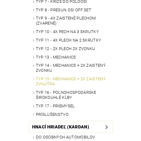
TYP 7 - KRÍŽE DO POLOOSÍ
TYP 8 - PRESUN OSI OFF SET
TYP 9 - 4X ZAISTENÉ PLECHOM
(ZVARENÉ)
TYP 10 - 4X PECH NA 3 SKRUTKY
TYP 11 - 4X PLECH NA 2 SKRUTKY
TYP 12 - 2X PLECH 2X ZVONKU
TYP 13 - MECHANICS
TYP 14 - MECHANICS + 2X ZAISTENÝ
ZVONKU
TYP 15 - MECHANICS + 2X ZAISTENÝ
ZVNÚTRA
TYP 16 - POĽNOHOSPODÁRSKE
ŠIROKOUHLÉ KĹBY
TYP 17 - PRIEMYSEL
PRÍSLUŠENSTVO
HNACÍ HRIADEĽ (KARDAN)
DO OSOBNÝCH AUTOMOBILOV