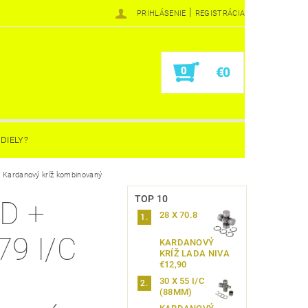
|
PRIHLÁSENIE
REGISTRÁCIA
0
€0
DIELY?
 Kardanový kríž kombinovaný
TOP 10
D +
28 X 70.8
79 I/C
KARDANOVÝ
KRÍŽ LADA NIVA
€12,90
30 X 55 I/C
(88MM)