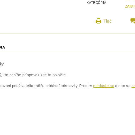
KATEGÓRIA
ZAIS
Tlač
SIA
cký
, kto napíše príspevok k tejto položke.
trovaní používatelia môžu pridávať príspevky. Prosím
prihláste sa
alebo sa
za