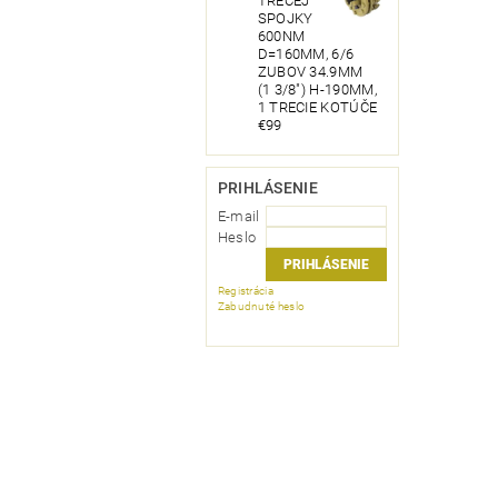
TRECEJ
SPOJKY
600NM
D=160MM, 6/6
ZUBOV 34.9MM
(1 3/8") H-190MM,
1 TRECIE KOTÚČE
€99
PRIHLÁSENIE
E-mail
Heslo
Registrácia
Zabudnuté heslo