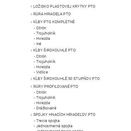
LOŽISKO PLASTOVEJ KRYTKY PTO
RÚRA HRIADEĽA PTO
KĹBY PTO KOMPLETNÉ
Citrón
Trojuholník
Hviezda
Iné
KĹBY ŠIROKOUHLÉ PTO
Citrón
Trojuholník
Hviezda
Vidlice
KĹBY ŠIROKOUHLÉ 50 STUPŇOV PTO
RÚRY PROFILOVANÉ PTO
Citrón
Trojuholník
Hviezda
Drážkované
SPOJKY HNACÍCH HRIADEĽOV PTO
Trecia spojka
Jednosmerná spojka