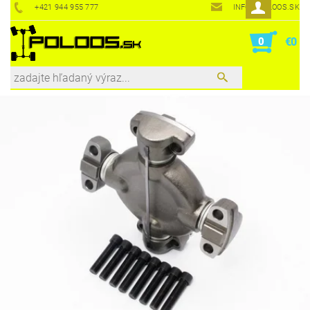
+421 944 955 777
INFO@POLOOS.SK
0
€0