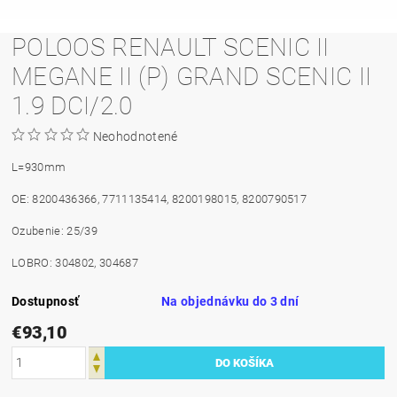
POLOOS RENAULT SCENIC II
MEGANE II (P) GRAND SCENIC II
1.9 DCI/2.0
Neohodnotené
L=930mm
OE: 8200436366, 7711135414, 8200198015, 8200790517
Ozubenie: 25/39
LOBRO: 304802, 304687
Dostupnosť
Na objednávku do 3 dní
€93,10