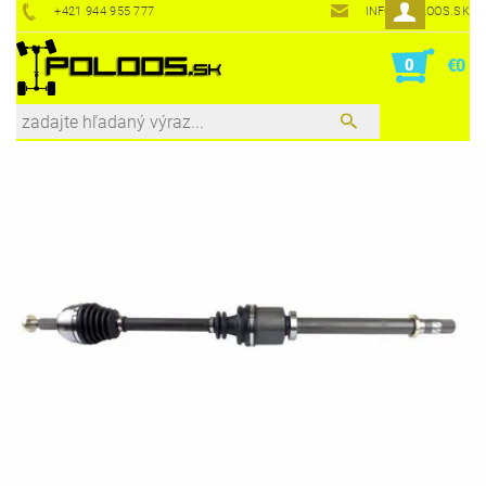
+421 944 955 777
INFO@POLOOS.SK
0
€0