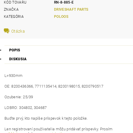
KÓD TOVARU
RN-8-885-E
ZNAČKA
DRIVESHAFT PARTS
KATEGÓRIA
POLOOS
Otázka
POPIS
DISKUSIA
L=930mm
OE: 8200436366, 7711135414, 8200198015, 8200790517
Ozubenie: 25/39
LOBRO: 304802, 304687
Buďte prvý, kto napíše príspevok k tejto položke.
Len registrovaní používatelia môžu pridávať príspevky. Prosím