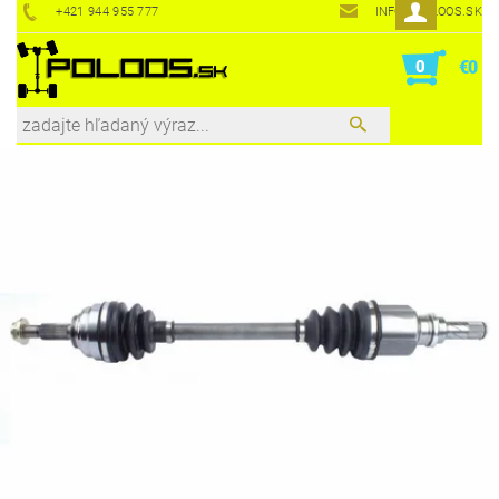
+421 944 955 777
INFO@POLOOS.SK
0
€0