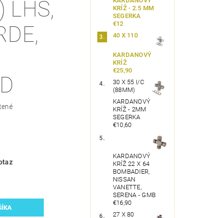
KARDANOVÝ
) LHS,
KRÍŽ - 2.5 MM
SEGERKA
€12
DE,
40 X 110
KARDANOVÝ
KRÍŽ
€25,90
ID
30 X 55 I/C
(88MM)
KARDANOVÝ
tené
KRÍŽ - 2MM
SEGERKA
€10,60
KARDANOVÝ
otaz
KRÍŽ 22 X 64
BOMBADIER,
NISSAN
VANETTE,
SERENA - GMB
€16,90
27 X 80