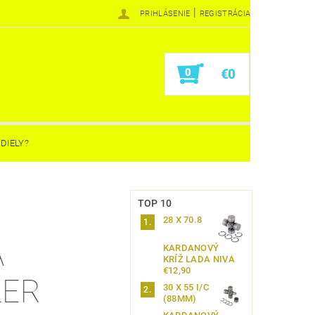
|
PRIHLÁSENIE
REGISTRÁCIA
0
€0
DIELY?
TOP 10
S
28 X 70.8
Á
KARDANOVÝ
KRÍŽ LADA NIVA
€12,90
LER
30 X 55 I/C
(88MM)