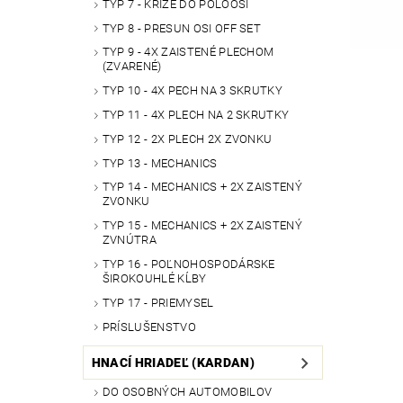
TYP 7 - KRÍŽE DO POLOOSÍ
TYP 8 - PRESUN OSI OFF SET
TYP 9 - 4X ZAISTENÉ PLECHOM
(ZVARENÉ)
TYP 10 - 4X PECH NA 3 SKRUTKY
TYP 11 - 4X PLECH NA 2 SKRUTKY
TYP 12 - 2X PLECH 2X ZVONKU
TYP 13 - MECHANICS
TYP 14 - MECHANICS + 2X ZAISTENÝ
ZVONKU
TYP 15 - MECHANICS + 2X ZAISTENÝ
ZVNÚTRA
TYP 16 - POĽNOHOSPODÁRSKE
ŠIROKOUHLÉ KĹBY
TYP 17 - PRIEMYSEL
PRÍSLUŠENSTVO
HNACÍ HRIADEĽ (KARDAN)
DO OSOBNÝCH AUTOMOBILOV