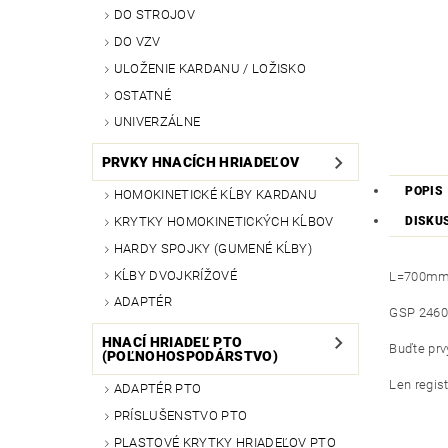
DO STROJOV
DO VZV
ULOŽENIE KARDANU / LOŽISKO
OSTATNÉ
UNIVERZÁLNE
PRVKY HNACÍCH HRIADEĽOV
POPIS
HOMOKINETICKÉ KĹBY KARDANU
KRYTKY HOMOKINETICKÝCH KĹBOV
DISKU
HARDY SPOJKY (GUMENÉ KĹBY)
KĹBY DVOJKRÍŽOVÉ
L=700m
ADAPTÉR
GSP 2460
HNACÍ HRIADEĽ PTO
Buďte prvý
(POĽNOHOSPODÁRSTVO)
Len regis
ADAPTÉR PTO
PRÍSLUŠENSTVO PTO
PLASTOVÉ KRYTKY HRIADEĽOV PTO