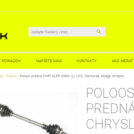
 PORIADOK
NAPÍŠTE NÁM
KONTAKTY
AKO MERAŤ 
osi
Poloos
Poloos predná CHRYSLER 300M (L) LHS, Concorde, Dodge Intrepid
POLOO
PREDN
CHRYS