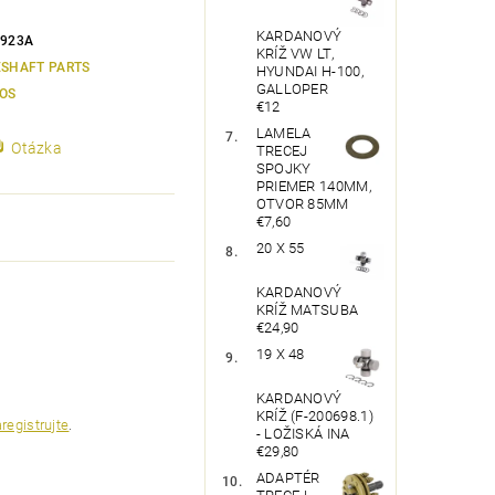
KARDANOVÝ
-923A
KRÍŽ VW LT,
ESHAFT PARTS
HYUNDAI H-100,
GALLOPER
OS
€12
LAMELA
Otázka
TRECEJ
SPOJKY
PRIEMER 140MM,
OTVOR 85MM
€7,60
20 X 55
KARDANOVÝ
KRÍŽ MATSUBA
€24,90
19 X 48
KARDANOVÝ
KRÍŽ (F-200698.1)
registrujte
.
- LOŽISKÁ INA
€29,80
ADAPTÉR