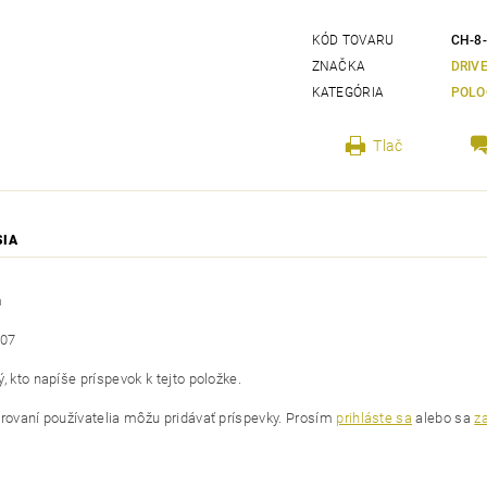
KÓD TOVARU
CH-8
ZNAČKA
DRIV
KATEGÓRIA
POLO
Tlač
SIA
m
07
, kto napíše príspevok k tejto položke.
trovaní používatelia môžu pridávať príspevky. Prosím
prihláste sa
alebo sa
za