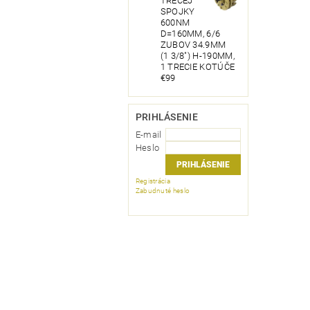
TRECEJ
SPOJKY
600NM
D=160MM, 6/6
ZUBOV 34.9MM
(1 3/8") H-190MM,
1 TRECIE KOTÚČE
€99
PRIHLÁSENIE
E-mail
Heslo
Registrácia
Zabudnuté heslo