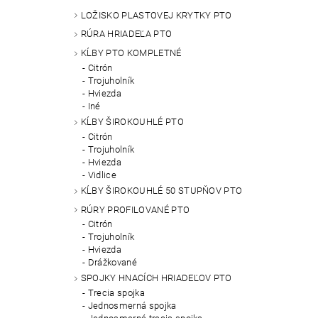
LOŽISKO PLASTOVEJ KRYTKY PTO
RÚRA HRIADEĽA PTO
KĹBY PTO KOMPLETNÉ
Citrón
Trojuholník
Hviezda
Iné
KĹBY ŠIROKOUHLÉ PTO
Citrón
Trojuholník
Hviezda
Vidlice
KĹBY ŠIROKOUHLÉ 50 STUPŇOV PTO
RÚRY PROFILOVANÉ PTO
Citrón
Trojuholník
Hviezda
Drážkované
SPOJKY HNACÍCH HRIADEĽOV PTO
Trecia spojka
Jednosmerná spojka