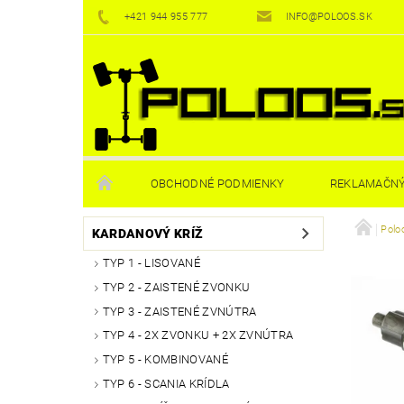
+421 944 955 777
INFO@POLOOS.SK
OBCHODNÉ PODMIENKY
REKLAMAČNÝ
Polo
KARDANOVÝ KRÍŽ
TYP 1 - LISOVANÉ
TYP 2 - ZAISTENÉ ZVONKU
TYP 3 - ZAISTENÉ ZVNÚTRA
TYP 4 - 2X ZVONKU + 2X ZVNÚTRA
TYP 5 - KOMBINOVANÉ
TYP 6 - SCANIA KRÍDLA