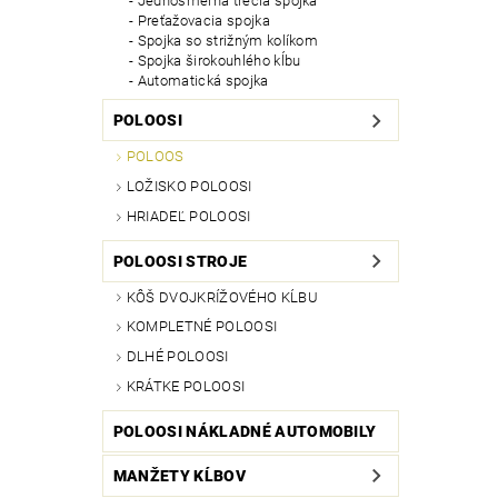
Jednosmerná trecia spojka
Preťažovacia spojka
Spojka so strižným kolíkom
Spojka širokouhlého kĺbu
Automatická spojka
POLOOSI
POLOOS
LOŽISKO POLOOSI
HRIADEĽ POLOOSI
POLOOSI STROJE
KÔŠ DVOJKRÍŽOVÉHO KĹBU
KOMPLETNÉ POLOOSI
DLHÉ POLOOSI
KRÁTKE POLOOSI
POLOOSI NÁKLADNÉ AUTOMOBILY
MANŽETY KĹBOV