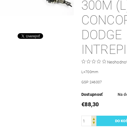
300M (L
CONCOR
DODGE
INTREP
Neohodno
L=700mm
GSP 246007
Dostupnosť
Na d
€88,30