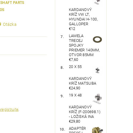
ESHAFT PARTS
KARDANOVÝ
OS
KRÍŽ VW LT,
HYUNDAI H-100,
GALLOPER
Otázka
€12
LAMELA
TRECEJ
SPOJKY
PRIEMER 140MM,
OTVOR 85MM
€7,60
20 X 55
KARDANOVÝ
KRÍŽ MATSUBA
€24,90
19 X 48
KARDANOVÝ
registrujte
.
KRÍŽ (F-200698.1)
- LOŽISKÁ INA
€29,80
ADAPTÉR