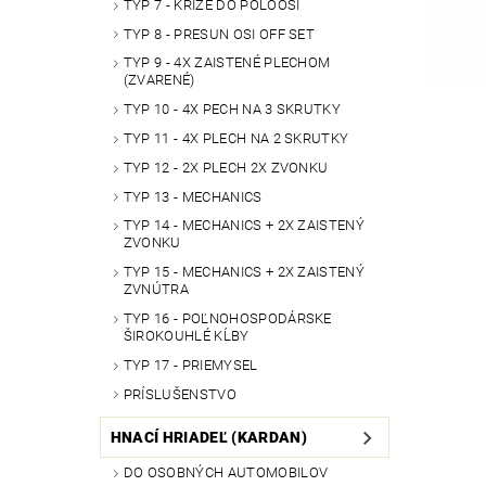
TYP 7 - KRÍŽE DO POLOOSÍ
TYP 8 - PRESUN OSI OFF SET
TYP 9 - 4X ZAISTENÉ PLECHOM
(ZVARENÉ)
TYP 10 - 4X PECH NA 3 SKRUTKY
TYP 11 - 4X PLECH NA 2 SKRUTKY
TYP 12 - 2X PLECH 2X ZVONKU
TYP 13 - MECHANICS
TYP 14 - MECHANICS + 2X ZAISTENÝ
ZVONKU
TYP 15 - MECHANICS + 2X ZAISTENÝ
ZVNÚTRA
TYP 16 - POĽNOHOSPODÁRSKE
ŠIROKOUHLÉ KĹBY
TYP 17 - PRIEMYSEL
PRÍSLUŠENSTVO
HNACÍ HRIADEĽ (KARDAN)
DO OSOBNÝCH AUTOMOBILOV