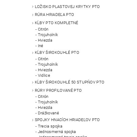
LOŽISKO PLASTOVEJ KRYTKY PTO
RÚRA HRIADEĽA PTO
KĹBY PTO KOMPLETNÉ
Citrón
Trojuholník
Hviezda
Iné
KĹBY ŠIROKOUHLÉ PTO
Citrón
Trojuholník
Hviezda
Vidlice
KĹBY ŠIROKOUHLÉ 50 STUPŇOV PTO
RÚRY PROFILOVANÉ PTO
Citrón
Trojuholník
Hviezda
Drážkované
SPOJKY HNACÍCH HRIADEĽOV PTO
Trecia spojka
Jednosmerná spojka