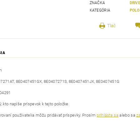
ZNAČKA
DRIV
KATEGÓRIA
POLO
Tlač
SIA
m
07271AT, 8E0407451GX, 8E0407271S, 8E0407451JX, 8E0407451G
04291
, kto napíše príspevok k tejto položke.
trovaní používatelia môžu pridávať príspevky. Prosím
prihláste sa
alebo sa
za