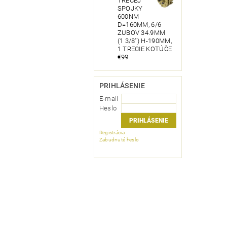
TRECEJ
SPOJKY
600NM
D=160MM, 6/6
ZUBOV 34.9MM
(1 3/8") H-190MM,
1 TRECIE KOTÚČE
€99
PRIHLÁSENIE
E-mail
Heslo
Registrácia
Zabudnuté heslo