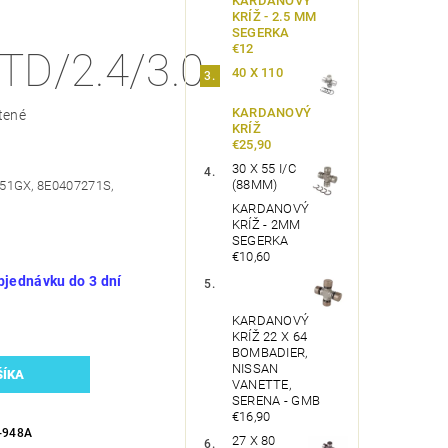
KARDANOVÝ
KRÍŽ - 2.5 MM
SEGERKA
€12
9TD/2.4/3.0
40 X 110
KARDANOVÝ
tené
KRÍŽ
€25,90
30 X 55 I/C
(88MM)
51GX, 8E0407271S,
G
KARDANOVÝ
KRÍŽ - 2MM
SEGERKA
€10,60
bjednávku do 3 dní
KARDANOVÝ
KRÍŽ 22 X 64
BOMBADIER,
NISSAN
VANETTE,
SERENA - GMB
€16,90
-948A
27 X 80