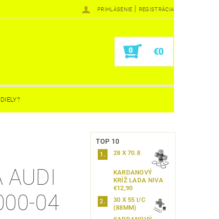
|
PRIHLÁSENIE
REGISTRÁCIA
0
€0
DIELY?
TOP 10
S
28 X 70.8
 AUDI
KARDANOVÝ
KRÍŽ LADA NIVA
€12,90
000-04
30 X 55 I/C
(88MM)