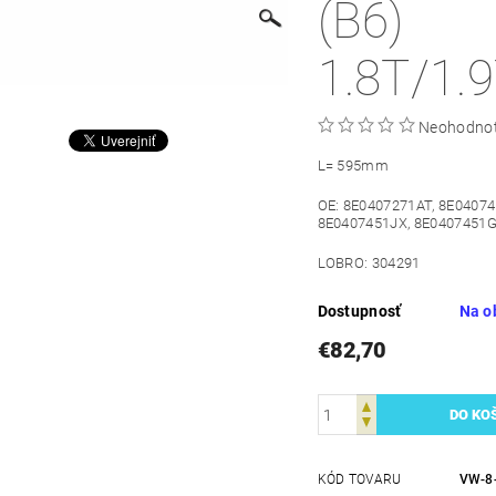
(B6)
1.8T/1.
Neohodno
L= 595mm
OE: 8E0407271AT, 8E04074
8E0407451JX, 8E0407451
LOBRO: 304291
Dostupnosť
Na o
€82,70
KÓD TOVARU
VW-8