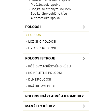
Jednosmerná trecia spojka
Preťažovacia spojka
Spojka so strižným kolíkom
Spojka širokouhlého kĺbu
Automatická spojka
POLOOSI
POLOOS
LOŽISKO POLOOSI
HRIADEĽ POLOOSI
POLOOSI STROJE
KÔŠ DVOJKRÍŽOVÉHO KĹBU
KOMPLETNÉ POLOOSI
DLHÉ POLOOSI
KRÁTKE POLOOSI
POLOOSI NÁKLADNÉ AUTOMOBILY
MANŽETY KĹBOV