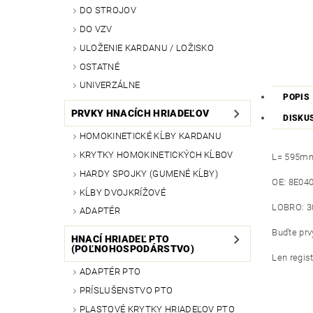
DO STROJOV
DO VZV
ULOŽENIE KARDANU / LOŽISKO
OSTATNÉ
UNIVERZÁLNE
POPIS
PRVKY HNACÍCH HRIADEĽOV
DISKU
HOMOKINETICKÉ KĹBY KARDANU
KRYTKY HOMOKINETICKÝCH KĹBOV
L= 595m
HARDY SPOJKY (GUMENÉ KĹBY)
OE: 8E04
KĹBY DVOJKRÍŽOVÉ
LOBRO: 3
ADAPTÉR
Buďte prvý
HNACÍ HRIADEĽ PTO
(POĽNOHOSPODÁRSTVO)
Len regis
ADAPTÉR PTO
PRÍSLUŠENSTVO PTO
PLASTOVÉ KRYTKY HRIADEĽOV PTO