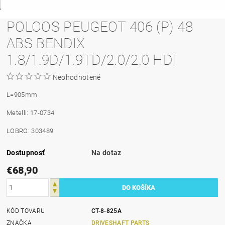
POLOOS PEUGEOT 406 (P) 48
ABS BENDIX
1.8/1.9D/1.9TD/2.0/2.0 HDI
Neohodnotené
L=905mm
Metelli: 17-0734
LOBRO: 303489
Dostupnosť
Na dotaz
€68,90
KÓD TOVARU
CT-8-825A
ZNAČKA
DRIVESHAFT PARTS