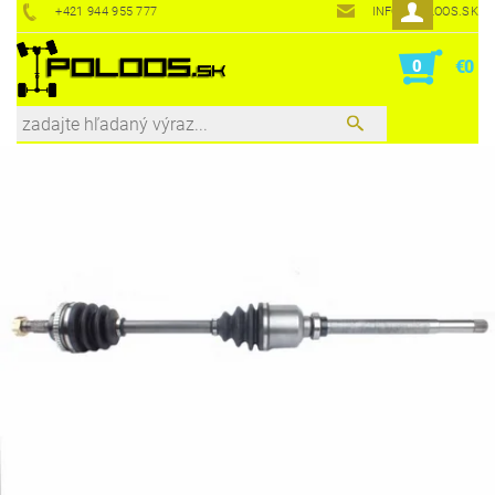
+421 944 955 777
INFO@POLOOS.SK
0
€0