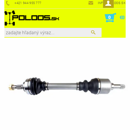
+421 944 955 777
INFO@POLOOS.SK
0
€0