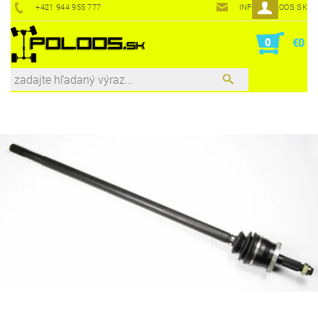
+421 944 955 777
INFO@POLOOS.SK
0
€0