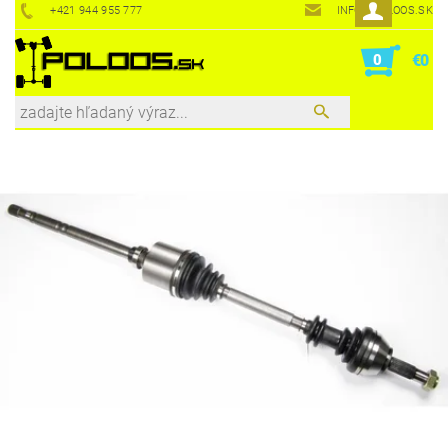
+421 944 955 777
INFO@POLOOS.SK
0
€0