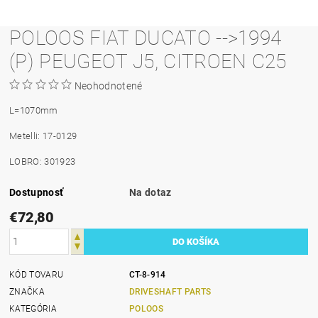
POLOOS FIAT DUCATO -->1994
(P) PEUGEOT J5, CITROEN C25
Neohodnotené
L=1070mm
Metelli: 17-0129
LOBRO: 301923
Dostupnosť
Na dotaz
€72,80
KÓD TOVARU
CT-8-914
ZNAČKA
DRIVESHAFT PARTS
KATEGÓRIA
POLOOS