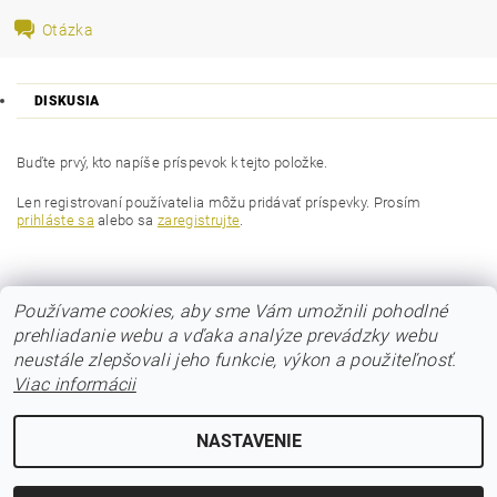
Otázka
DISKUSIA
Buďte prvý, kto napíše príspevok k tejto položke.
Len registrovaní používatelia môžu pridávať príspevky. Prosím
prihláste sa
alebo sa
zaregistrujte
.
Používame cookies, aby sme Vám umožnili pohodlné
prehliadanie webu a vďaka analýze prevádzky webu
neustále zlepšovali jeho funkcie, výkon a použiteľnosť.
Viac informácii
© 2017 Poloos.sk
NASTAVENIE
Upraviť nastavenie cookies
2026 © POLOOS.sk, všetky práva vyhradené