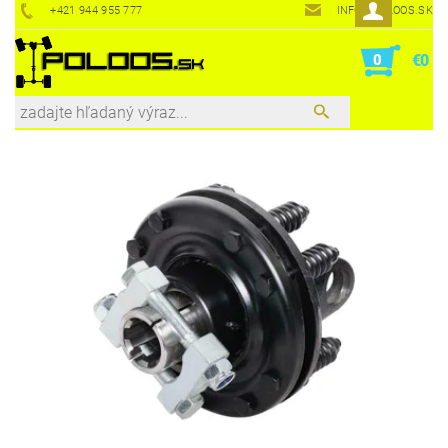
+421 944 955 777
INFO@POLOOS.SK
0
€0