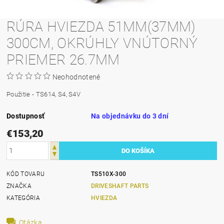
RÚRA HVIEZDA 51MM(37MM)
300CM, OKRÚHLY VNÚTORNÝ
PRIEMER 26.7MM
Neohodnotené
Použitie - TS614, S4, S4V
Dostupnosť
Na objednávku do 3 dní
€153,20
KÓD TOVARU
TS510X-300
ZNAČKA
DRIVESHAFT PARTS
KATEGÓRIA
HVIEZDA
Otázka