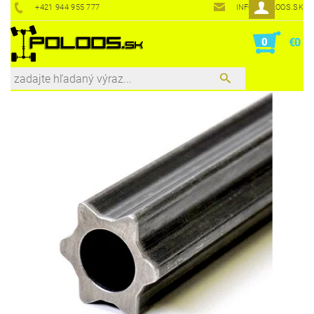
+421 944 955 777
INFO@POLOOS.SK
0
€0