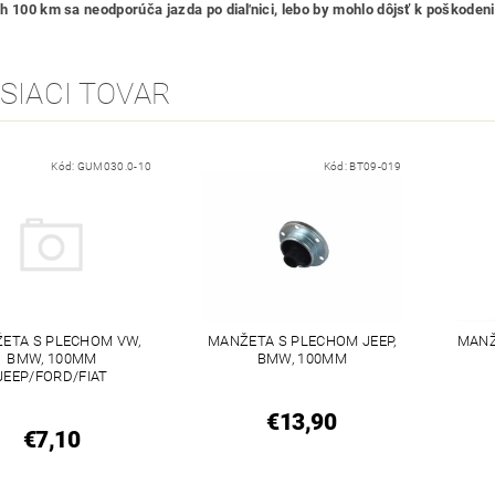
h 100 km sa neodporúča jazda po diaľnici, lebo by mohlo dôjsť k poškodeni
SIACI TOVAR
Kód:
GUM030.0-10
Kód:
BT09-019
ETA S PLECHOM VW,
MANŽETA S PLECHOM JEEP,
MANŽ
BMW, 100MM
BMW, 100MM
JEEP/FORD/FIAT
€13,90
€7,10