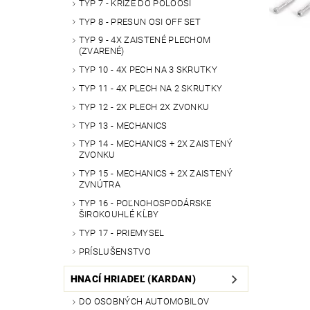
TYP 7 - KRÍŽE DO POLOOSÍ
TYP 8 - PRESUN OSI OFF SET
TYP 9 - 4X ZAISTENÉ PLECHOM
(ZVARENÉ)
TYP 10 - 4X PECH NA 3 SKRUTKY
TYP 11 - 4X PLECH NA 2 SKRUTKY
TYP 12 - 2X PLECH 2X ZVONKU
TYP 13 - MECHANICS
TYP 14 - MECHANICS + 2X ZAISTENÝ
ZVONKU
TYP 15 - MECHANICS + 2X ZAISTENÝ
ZVNÚTRA
TYP 16 - POĽNOHOSPODÁRSKE
ŠIROKOUHLÉ KĹBY
TYP 17 - PRIEMYSEL
PRÍSLUŠENSTVO
HNACÍ HRIADEĽ (KARDAN)
DO OSOBNÝCH AUTOMOBILOV