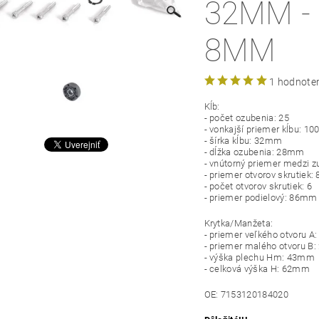
32MM - 
8MM
1 hodnote
Kĺb:
- počet ozubenia: 25
- vonkajší priemer kĺbu: 
- šírka kĺbu: 32mm
- dĺžka ozubenia: 28mm
- vnútorný priemer medzi
- priemer otvorov skrutiek
- počet otvorov skrutiek: 6
- priemer podielový: 86mm 
Krytka/Manžeta:
- priemer veľkého otvoru 
- priemer malého otvoru B
- výška plechu Hm: 43mm
- celková výška H: 62mm
OE: 7153120184020