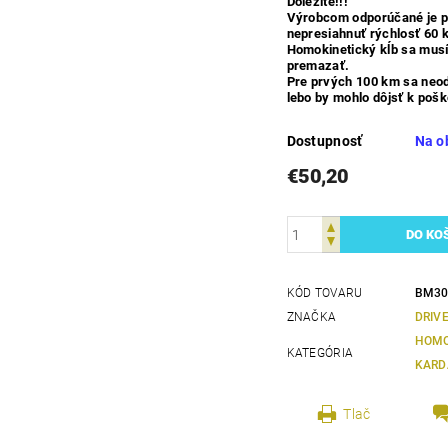
Dôležité!!!
Výrobcom odporúčané je p
nepresiahnuť rýchlosť 60 
Homokinetický kĺb sa mus
premazať.
Pre prvých 100 km sa neodp
lebo by mohlo dôjsť k pošk
Dostupnosť
Na o
€50,20
KÓD TOVARU
BM30
ZNAČKA
DRIV
HOMO
KATEGÓRIA
KARD
Tlač