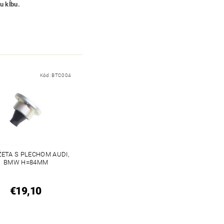
u kĺbu.
Kód:
BTC004
ETA S PLECHOM AUDI,
BMW H=84MM
€19,10