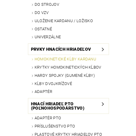
DO STROJOV
DO VZV
ULOŽENIE KARDANU / LOŽISKO
OSTATNÉ
UNIVERZÁLNE
PRVKY HNACÍCH HRIADEĽOV
HOMOKINETICKÉ KĹBY KARDANU
KRYTKY HOMOKINETICKÝCH KĹBOV
HARDY SPOJKY (GUMENÉ KĹBY)
KĹBY DVOJKRÍŽOVÉ
ADAPTÉR
HNACÍ HRIADEĽ PTO
(POĽNOHOSPODÁRSTVO)
ADAPTÉR PTO
PRÍSLUŠENSTVO PTO
PLASTOVÉ KRYTKY HRIADEĽOV PTO