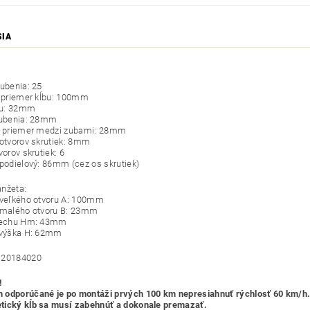
SIA
zubenia: 25
í priemer kĺbu: 100mm
ĺbu: 32mm
zubenia: 28mm
ý priemer medzi zubami: 28mm
 otvorov skrutiek: 8mm
vorov skrutiek: 6
 podielový: 86mm (cez os skrutiek)
nžeta:
 veľkého otvoru A: 100mm
 malého otvoru B: 23mm
plechu Hm: 43mm
 výška H: 62mm
120184020
!
odporúčané je po montáži prvých 100 km nepresiahnuť rýchlosť 60 km/h
ický kĺb sa musí zabehnúť a dokonale premazať.