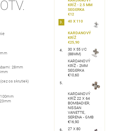
KARDANOVÝ
OTV.
KRÍŽ - 2.5 MM
SEGERKA
€12
40 X 110
KARDANOVÝ
nie
KRÍŽ
€25,90
30 X 55 I/C
100mm
(88MM)
KARDANOVÝ
KRÍŽ - 2MM
 zubami: 28mm
SEGERKA
: 8mm
€10,60
(cez os skrutiek)
KARDANOVÝ
A: 100mm
KRÍŽ 22 X 64
: 23mm
BOMBADIER,
NISSAN
VANETTE,
SERENA - GMB
€16,90
27 X 80