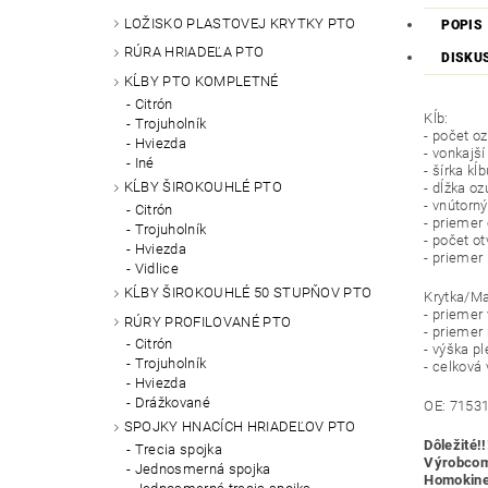
LOŽISKO PLASTOVEJ KRYTKY PTO
POPIS
RÚRA HRIADEĽA PTO
DISKU
KĹBY PTO KOMPLETNÉ
Citrón
Kĺb:
Trojuholník
- počet o
Hviezda
- vonkajš
Iné
- šírka k
KĹBY ŠIROKOUHLÉ PTO
- dĺžka o
- vnútorn
Citrón
- priemer
Trojuholník
- počet ot
Hviezda
- priemer
Vidlice
KĹBY ŠIROKOUHLÉ 50 STUPŇOV PTO
Krytka/Ma
- priemer
RÚRY PROFILOVANÉ PTO
- priemer
Citrón
- výška 
Trojuholník
- celková
Hviezda
Drážkované
OE: 7153
SPOJKY HNACÍCH HRIADEĽOV PTO
Dôležité!!
Trecia spojka
Výrobcom 
Jednosmerná spojka
Homokinet