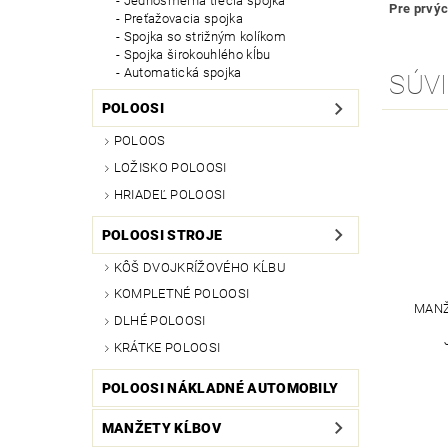
Jednosmerná trecia spojka
Pre prvýc
Preťažovacia spojka
Spojka so strižným kolíkom
Spojka širokouhlého kĺbu
Automatická spojka
SÚVI
POLOOSI
POLOOS
LOŽISKO POLOOSI
HRIADEĽ POLOOSI
POLOOSI STROJE
KÔŠ DVOJKRÍŽOVÉHO KĹBU
KOMPLETNÉ POLOOSI
MANŽ
DLHÉ POLOOSI
KRÁTKE POLOOSI
POLOOSI NÁKLADNÉ AUTOMOBILY
MANŽETY KĹBOV