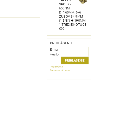
TRECEJ
SPOJKY
600NM
D=160MM, 6/6
ZUBOV 34.9MM
(1 3/8") H-190MM,
1 TRECIE KOTÚČE
€99
PRIHLÁSENIE
E-mail
Heslo
Registrácia
Zabudnuté heslo
.