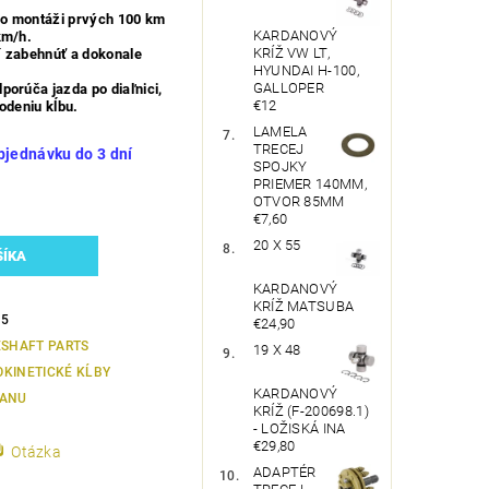
o montáži prvých 100 km
KARDANOVÝ
km/h.
KRÍŽ VW LT,
í zabehnúť a dokonale
HYUNDAI H-100,
GALLOPER
orúča jazda po diaľnici,
€12
odeniu kĺbu.
LAMELA
TRECEJ
bjednávku do 3 dní
SPOJKY
PRIEMER 140MM,
OTVOR 85MM
€7,60
20 X 55
KARDANOVÝ
KRÍŽ MATSUBA
5
€24,90
ESHAFT PARTS
19 X 48
KINETICKÉ KĹBY
KARDANOVÝ
ANU
KRÍŽ (F-200698.1)
- LOŽISKÁ INA
€29,80
Otázka
ADAPTÉR