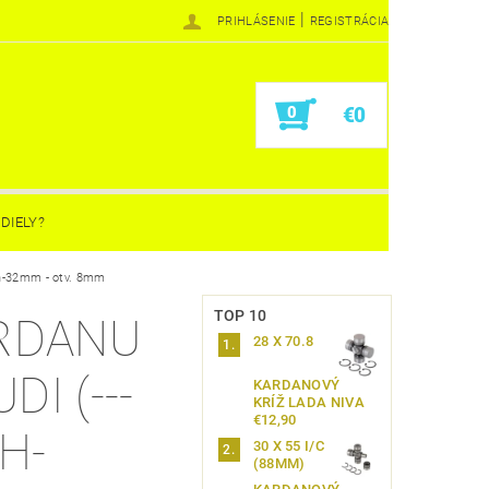
|
PRIHLÁSENIE
REGISTRÁCIA
0
€0
DIELY?
 h-32mm - otv. 8mm
TOP 10
RDANU
28 X 70.8
I (---
KARDANOVÝ
KRÍŽ LADA NIVA
€12,90
 H-
30 X 55 I/C
(88MM)