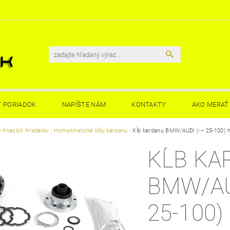
 PORIADOK
NAPÍŠTE NÁM
KONTAKTY
AKO MERAŤ 
y hnacích hriadeľov
Homokinetické kĺby kardanu
Kĺb kardanu BMW/AUDI (--- 25-100)
KĹB KA
BMW/AUD
25-100)