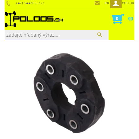
+421 944 955 777
INFO@POLOOS.SK
0
€0