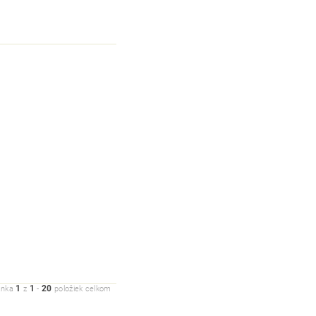
1
1
20
ánka
z
-
položiek celkom