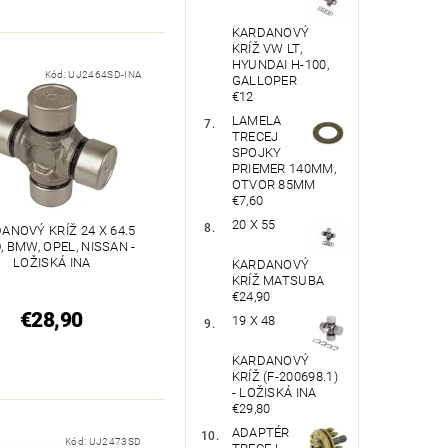
KARDANOVÝ
KRÍŽ VW LT,
HYUNDAI H-100,
Kód:
UJ2464SD-INA
GALLOPER
€12
LAMELA
TRECEJ
SPOJKY
PRIEMER 140MM,
OTVOR 85MM
€7,60
20 X 55
ANOVÝ KRÍŽ 24 X 64.5
, BMW, OPEL, NISSAN -
LOŽISKÁ INA
KARDANOVÝ
KRÍŽ MATSUBA
€24,90
€28,90
19 X 48
KARDANOVÝ
KRÍŽ (F-200698.1)
- LOŽISKÁ INA
€29,80
ADAPTÉR
Kód:
UJ2473SD