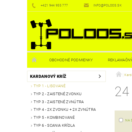
+421 944 955 777
INFO@POLOOS.SK
OBCHODNÉ PODMIENKY
REKLAMAČNÝ
Kard
KARDANOVÝ KRÍŽ
TYP 1 - LISOVANÉ
24
TYP 2 - ZAISTENÉ ZVONKU
TYP 3 - ZAISTENÉ ZVNÚTRA
TYP 4 - 2X ZVONKU + 2X ZVNÚTRA
TYP 5 - KOMBINOVANÉ
NA 
TYP 6 - SCANIA KRÍDLA