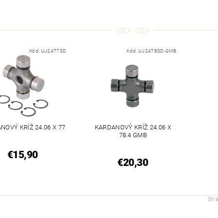
Kód:
UJ2477SD
Kód:
UJ2478SD-GMB
NOVÝ KRÍŽ 24.06 X 77
KARDANOVÝ KRÍŽ 24.06 X
78.4 GMB
€15,90
€20,30
Str