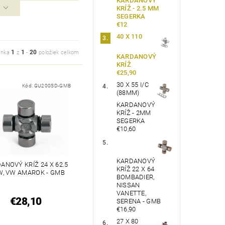
KARDANOVÝ
KRÍŽ - 2.5 MM
SEGERKA
€12
40 X 110
1
1
20
ánka
z
-
položiek celkom
KARDANOVÝ
KRÍŽ
€25,90
30 X 55 I/C
Kód:
GU200SD-GMB
(88MM)
KARDANOVÝ
KRÍŽ - 2MM
SEGERKA
€10,60
KARDANOVÝ
ANOVÝ KRÍŽ 24 X 62.5
KRÍŽ 22 X 64
, VW AMAROK - GMB
BOMBADIER,
NISSAN
VANETTE,
€28,10
SERENA - GMB
€16,90
27 X 80