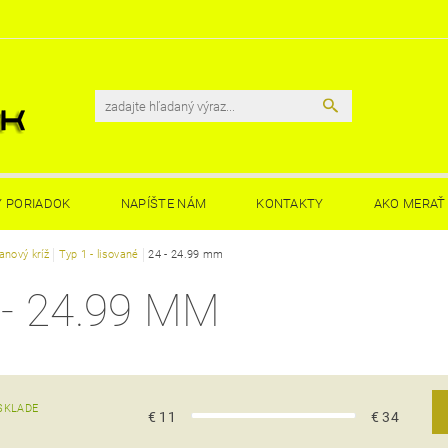
 PORIADOK
NAPÍŠTE NÁM
KONTAKTY
AKO MERAŤ 
anový kríž
Typ 1 - lisované
24 - 24.99 mm
 - 24.99 MM
SKLADE
€
11
€
34