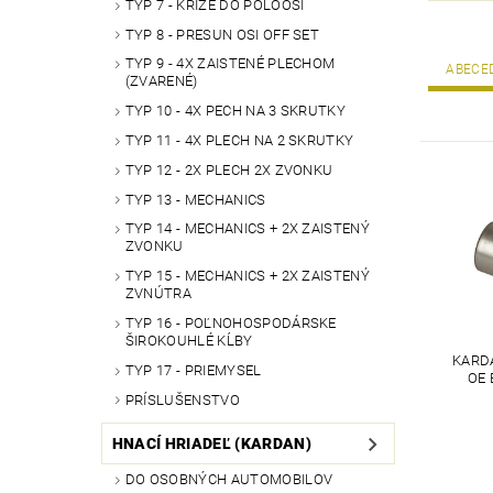
TYP 7 - KRÍŽE DO POLOOSÍ
TYP 8 - PRESUN OSI OFF SET
TYP 9 - 4X ZAISTENÉ PLECHOM
ABECE
(ZVARENÉ)
TYP 10 - 4X PECH NA 3 SKRUTKY
TYP 11 - 4X PLECH NA 2 SKRUTKY
TYP 12 - 2X PLECH 2X ZVONKU
TYP 13 - MECHANICS
TYP 14 - MECHANICS + 2X ZAISTENÝ
ZVONKU
TYP 15 - MECHANICS + 2X ZAISTENÝ
ZVNÚTRA
TYP 16 - POĽNOHOSPODÁRSKE
ŠIROKOUHLÉ KĹBY
KARDA
TYP 17 - PRIEMYSEL
OE 
PRÍSLUŠENSTVO
HNACÍ HRIADEĽ (KARDAN)
DO OSOBNÝCH AUTOMOBILOV