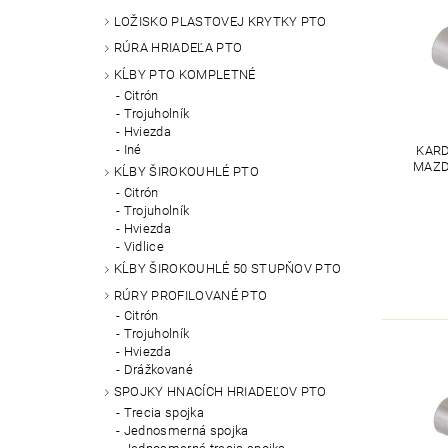
LOŽISKO PLASTOVEJ KRYTKY PTO
RÚRA HRIADEĽA PTO
KĹBY PTO KOMPLETNÉ
Citrón
Trojuholník
Hviezda
Iné
KARD
MAZD
KĹBY ŠIROKOUHLÉ PTO
Citrón
Trojuholník
Hviezda
Vidlice
KĹBY ŠIROKOUHLÉ 50 STUPŇOV PTO
RÚRY PROFILOVANÉ PTO
Citrón
Trojuholník
Hviezda
Drážkované
SPOJKY HNACÍCH HRIADEĽOV PTO
Trecia spojka
Jednosmerná spojka