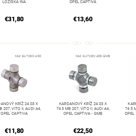
LOŽISKÁ INA
OPEL CAPTIVA
€31,80
€13,60
Kód:
GU7280/4SD
Kód:
GU7280/4SD-GMB
ANOVÝ KRÍŽ 24.03 X
KARDANOVÝ KRÍŽ 24.03 X
KAR
B 207, VITO II, AUDI A4,
74.5 MB 207, VITO II, AUDI A4,
74.5 M
OPEL CAPTIVA
OPEL CAPTIVA - GMB
OPEL 
€11,80
€22,50