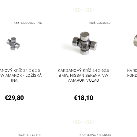
Kód:
GU200SD-INA
Kód:
GU200SD
NOVÝ KRÍŽ 24 X 62.5
KARDANOVÝ KRÍŽ 24 X 62.5
KARD
VW AMAROK - LOŽÍSKÁ
BMW, NISSAN SERENA, VW
FORD
INA
AMAROK, VOLVO
€29,80
€18,10
Kód:
UJ2471SD
Kód:
UJ2471SD-GMB