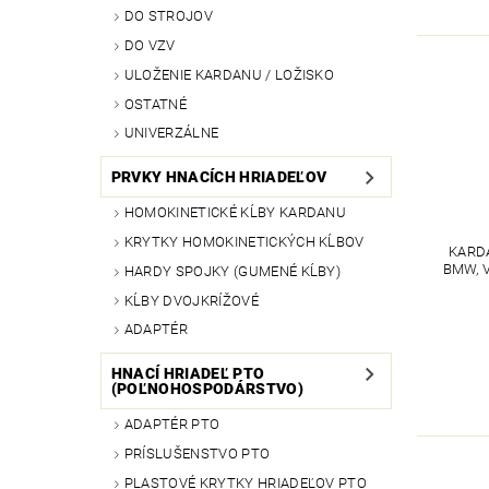
DO STROJOV
DO VZV
ULOŽENIE KARDANU / LOŽISKO
OSTATNÉ
UNIVERZÁLNE
PRVKY HNACÍCH HRIADEĽOV
HOMOKINETICKÉ KĹBY KARDANU
KRYTKY HOMOKINETICKÝCH KĹBOV
KARDA
BMW, 
HARDY SPOJKY (GUMENÉ KĹBY)
KĹBY DVOJKRÍŽOVÉ
ADAPTÉR
HNACÍ HRIADEĽ PTO
(POĽNOHOSPODÁRSTVO)
ADAPTÉR PTO
PRÍSLUŠENSTVO PTO
PLASTOVÉ KRYTKY HRIADEĽOV PTO