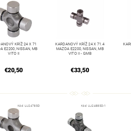
ANOVÝ KRÍŽ 24 X 71
KARDANOVÝ KRÍŽ 24 X 71.4
KAR
A E2200, NISSAN, MB
MAZDA E2200, NISSAN, MB
VITO II
VITO II - GMB
€20,50
€33,50
Kód:
UJ2478SD
Kód:
UJ2488SD-1