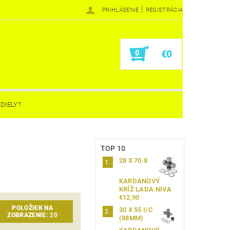
|
PRIHLÁSENIE
REGISTRÁCIA
0
€0
DIELY?
TOP 10
28 X 70.8
KARDANOVÝ
KRÍŽ LADA NIVA
€12,90
POLOŽIEK NA
30 X 55 I/C
ZOBRAZENIE:
20
(88MM)