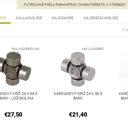
FILTROVANIE PODĽA PARAMETROV, CHARAKTERISTÍK A VÝROBCOV
DNE
NAJLACNEJŠIE
NAJDRAHŠIE
NAJPREDÁVANEJŠIE
Str
Kód:
UJ2456SD-INA
Kód:
UJ2456SD
NOVÝ KRÍŽ 24 X 56.5
KARDANOVÝ KRÍŽ 24 X 56.5
KARD
BMW - LOŽISKÁ INA
BMW
BMW
€27,50
€21,40