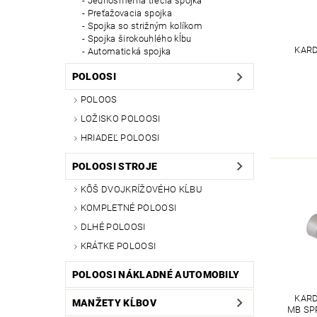
Jednosmerná trecia spojka
Preťažovacia spojka
Spojka so strižným kolíkom
Spojka širokouhlého kĺbu
KARD
Automatická spojka
POLOOSI
POLOOS
LOŽISKO POLOOSI
HRIADEĽ POLOOSI
POLOOSI STROJE
KÔŠ DVOJKRÍŽOVÉHO KĹBU
KOMPLETNÉ POLOOSI
DLHÉ POLOOSI
KRÁTKE POLOOSI
POLOOSI NÁKLADNÉ AUTOMOBILY
KARD
MANŽETY KĹBOV
MB SP