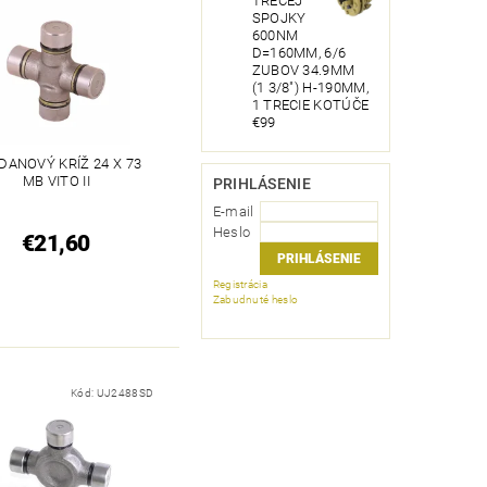
TRECEJ
SPOJKY
600NM
D=160MM, 6/6
ZUBOV 34.9MM
(1 3/8") H-190MM,
1 TRECIE KOTÚČE
€99
DANOVÝ KRÍŽ 24 X 73
MB VITO II
PRIHLÁSENIE
E-mail
Heslo
€21,60
Registrácia
Zabudnuté heslo
Kód:
UJ2488SD