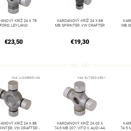
ANOVÝ KRÍŽ 24 X 78
KARDANOVÝ KRÍŽ 24 X 88
KAR
FORD, LEYLAND
MB SPRINTER, VW CRAFTER
MB S
€23,50
€19,30
Kód:
UJ2488SD-INA
Kód:
GU7280/4SD-1
ANOVÝ KRÍŽ 24 X 88
KARDANOVÝ KRÍŽ 24.03 X
KAR
RINTER, VW CRAFTER -
74.5 MB 207, VITO II, AUDI A4,
74.5 M