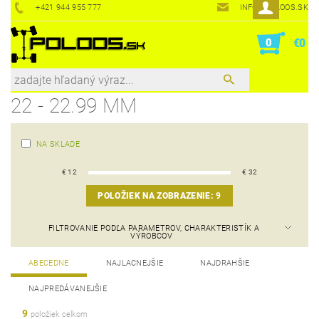
+421 944 955 777
INFO@POLOOS.SK
0
€0
22 - 22.99 MM
NA SKLADE
€
12
€
32
POLOŽIEK NA ZOBRAZENIE:
9
FILTROVANIE PODĽA PARAMETROV, CHARAKTERISTÍK A
VÝROBCOV
ABECEDNE
NAJLACNEJŠIE
NAJDRAHŠIE
NAJPREDÁVANEJŠIE
9
položiek celkom